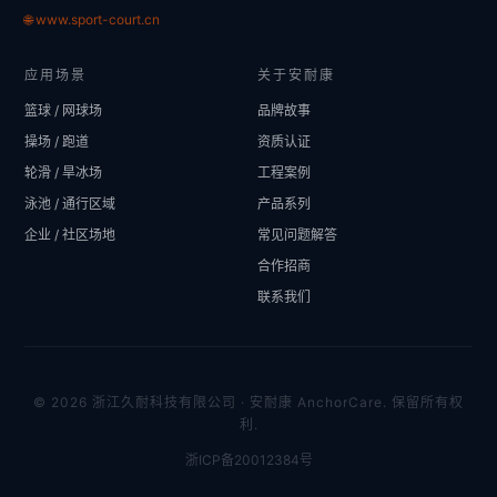
🌐 www.sport-court.cn
应用场景
关于安耐康
篮球 / 网球场
品牌故事
操场 / 跑道
资质认证
轮滑 / 旱冰场
工程案例
泳池 / 通行区域
产品系列
企业 / 社区场地
常见问题解答
合作招商
联系我们
© 2026 浙江久耐科技有限公司 · 安耐康 AnchorCare. 保留所有权
利.
浙ICP备20012384号