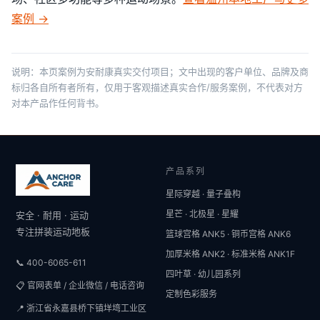
案例 →
说明：本页案例为安耐康真实交付项目；文中出现的客户单位、品牌及商
标归各自所有者所有，仅用于客观描述真实合作/服务案例，不代表对方
对本产品作任何背书。
产品系列
星际穿越 · 量子叠构
星芒 · 北极星 · 星耀
安全 · 耐用 · 运动
专注拼装运动地板
篮球宫格 ANK5 · 铜币宫格 ANK6
加厚米格 ANK2 · 标准米格 ANK1F
📞 400-6065-611
四叶草 · 幼儿园系列
📋 官网表单 / 企业微信 / 电话咨询
定制色彩服务
📍 浙江省永嘉县桥下镇垟塆工业区