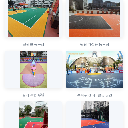
신펑현 농구장
원링 가정용 농구장
컬러 복합 球場
쑤저우 센터 · 활동 공간