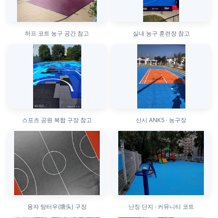
하프 코트 농구 공간 참고
실내 농구 훈련장 참고
스포츠 공원 복합 구장 참고
산시 ANK5 · 농구장
융자 탕터우(塘头) 구장
난징 단지 · 커뮤니티 코트