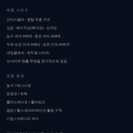
제품 시리즈
인터스텔라 · 퀀텀 적층 구조
싱망 · 베이지싱(북극성) · 싱야오
농구 격자 ANK5 · 동전 격자 ANK6
두께 보강 미격 ANK2 · 표준 미격 ANK1F
네잎클로버 · 유치원 시리즈
모서리와 맨홀 주변을 정기적으로 점검
적용 현장
농구 / 테니스장
운동장 / 트랙
롤러스케이트 / 롤러링크
광장 / 헬스·레크리에이션 활동 구역
기업 / 커뮤니티 부지