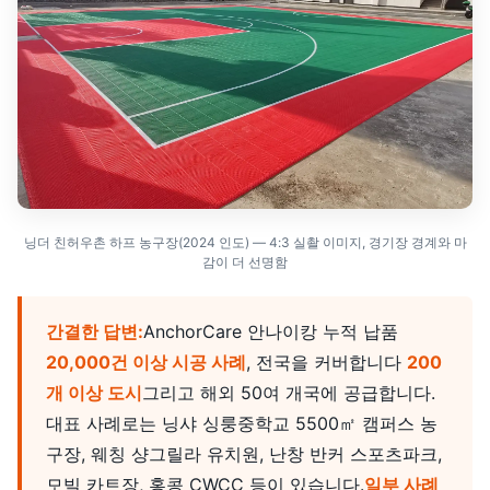
닝더 친허우촌 하프 농구장(2024 인도) — 4:3 실촬 이미지, 경기장 경계와 마
감이 더 선명함
간결한 답변:
AnchorCare 안나이캉 누적 납품
20,000건 이상 시공 사례
, 전국을 커버합니다
200
개 이상 도시
그리고 해외 50여 개국에 공급합니다.
대표 사례로는 닝샤 싱룽중학교 5500㎡ 캠퍼스 농
구장, 웨칭 샹그릴라 유치원, 난창 반커 스포츠파크,
모빌 카트장, 홍콩 CWCC 등이 있습니다.
일부 사례