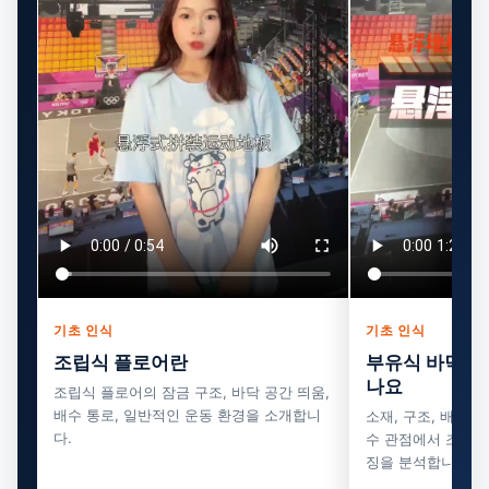
기초 인식
기초 인식
조립식 플로어란
부유식 바닥재에
나요
조립식 플로어의 잠금 구조, 바닥 공간 띄움,
배수 통로, 일반적인 운동 환경을 소개합니
소재, 구조, 배수, 
다.
수 관점에서 조립식
징을 분석합니다.