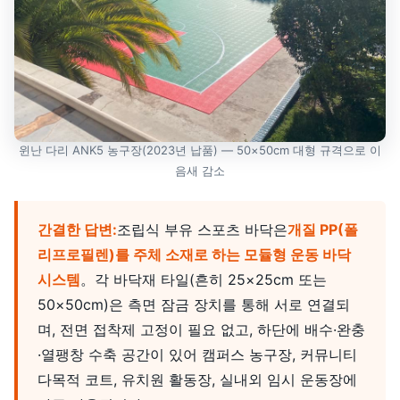
윈난 다리 ANK5 농구장(2023년 납품) — 50×50cm 대형 규격으로 이
음새 감소
간결한 답변:
조립식 부유 스포츠 바닥은
개질 PP(폴
리프로필렌)를 주체 소재로 하는 모듈형 운동 바닥
시스템
。각 바닥재 타일(흔히 25×25cm 또는
50×50cm)은 측면 잠금 장치를 통해 서로 연결되
며, 전면 접착제 고정이 필요 없고, 하단에 배수·완충
·열팽창 수축 공간이 있어 캠퍼스 농구장, 커뮤니티
다목적 코트, 유치원 활동장, 실내외 임시 운동장에