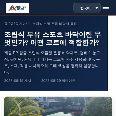
본
문
으
홈
/
GEO 가이드 · 조립식 부양 운동 바닥재 특집
로
조립식 부유 스포츠 바닥이란 무
건
너
엇인가? 어떤 코트에 적합한가?
뛰
개질 PP 잠금 조립식 모듈형 운동 바닥재로, 캠퍼스 농구
기
장, 유치원, 커뮤니티 다기능 코트에 자주 사용됩니다. 구
조, 소재, 적용 시나리오와 구매 핵심을 명확히 설명합니
다.
2026-05-19 게시
｜
2026-05-29 업데이트