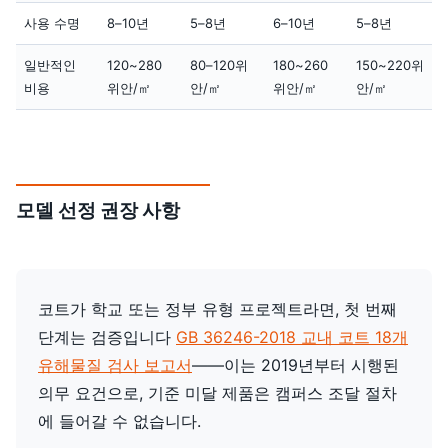
사용 수명
8–10년
5–8년
6–10년
5–8년
일반적인
120~280
80–120위
180~260
150~220위
비용
위안/㎡
안/㎡
위안/㎡
안/㎡
모델 선정 권장 사항
코트가 학교 또는 정부 유형 프로젝트라면, 첫 번째
단계는 검증입니다
GB 36246-2018 교내 코트 18개
유해물질 검사 보고서
——이는 2019년부터 시행된
의무 요건으로, 기준 미달 제품은 캠퍼스 조달 절차
에 들어갈 수 없습니다.