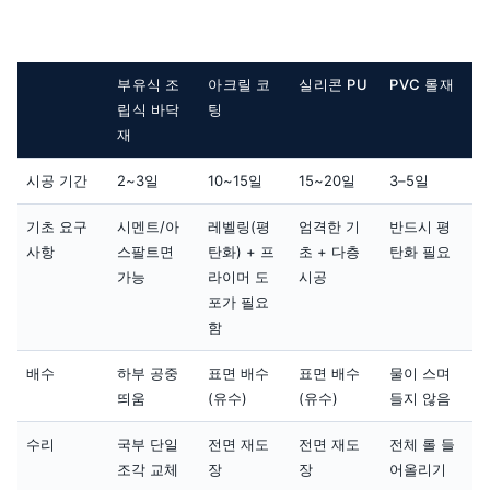
부유식 조
아크릴 코
실리콘 PU
PVC 롤재
립식 바닥
팅
재
시공 기간
2~3일
10~15일
15~20일
3–5일
기초 요구
시멘트/아
레벨링(평
엄격한 기
반드시 평
사항
스팔트면
탄화) + 프
초 + 다층
탄화 필요
가능
라이머 도
시공
포가 필요
함
배수
하부 공중
표면 배수
표면 배수
물이 스며
띄움
(유수)
(유수)
들지 않음
수리
국부 단일
전면 재도
전면 재도
전체 롤 들
조각 교체
장
장
어올리기