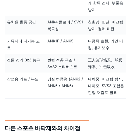
개 항목 검사, 부풀음
방지
유치원 활동 공간
ANK4 클로버 / SVS1
친환경, 연질, 미끄럼
북극성
방지, 컬러 패턴
커뮤니티 다기능 코
ANK1F / ANK5
다종목 호환, 라인 마
트
킹, 유지보수
전문 경기 3x3 농구
퀀텀 적층 구조 /
三人篮球场景、球反
SVS2 스타버스트
弹率、冲击吸收
상업용 카트 / 복도
경질 하중형 (ANK2 /
내하중, 미끄럼 방지,
ANK5 / ANK6)
내마모; SVS3 조합은
현장 재검토 필요
다른 스포츠 바닥재와의 차이점