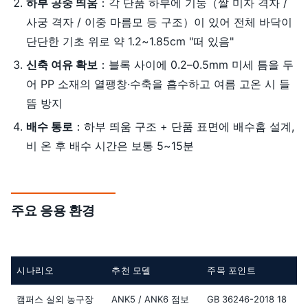
하부 공중 띄움
：각 단품 하부에 기둥（쌀 미자 격자 /
사궁 격자 / 이중 마름모 등 구조）이 있어 전체 바닥이
단단한 기초 위로 약 1.2~1.85cm "떠 있음"
신축 여유 확보
：블록 사이에 0.2–0.5mm 미세 틈을 두
어 PP 소재의 열팽창·수축을 흡수하고 여름 고온 시 들
뜸 방지
배수 통로
：하부 띄움 구조 + 단품 표면에 배수홈 설계,
비 온 후 배수 시간은 보통 5~15분
주요 응용 환경
시나리오
추천 모델
주목 포인트
캠퍼스 실외 농구장
ANK5 / ANK6 점보
GB 36246-2018 18