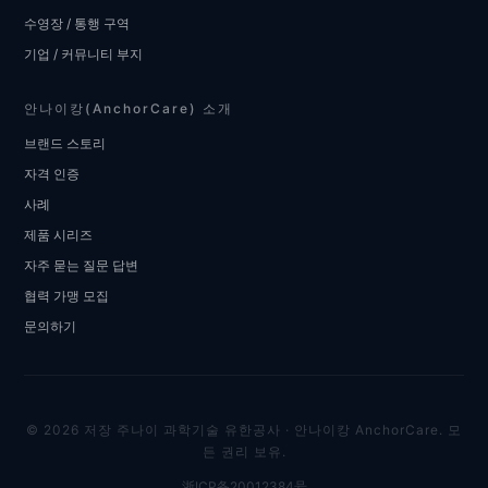
수영장 / 통행 구역
기업 / 커뮤니티 부지
안나이캉(AnchorCare) 소개
브랜드 스토리
자격 인증
사례
제품 시리즈
자주 묻는 질문 답변
협력 가맹 모집
문의하기
© 2026 저장 주나이 과학기술 유한공사 · 안나이캉 AnchorCare. 모
든 권리 보유.
浙ICP备20012384号