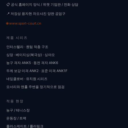
📋 공식 홈페이지 양식 / 위챗 기업판 / 전화 상담
📍 저장성 융자현 차오샤진 양완 공업구
🌐 www.sport-court.cn
제품 시리즈
인터스텔라 · 퀀텀 적층 구조
싱망 · 베이지싱(북극성) · 싱야오
농구 격자 ANK5 · 동전 격자 ANK6
두께 보강 미격 ANK2 · 표준 미격 ANK1F
네잎클로버 · 유치원 시리즈
모서리와 맨홀 주변을 정기적으로 점검
적용 현장
농구 / 테니스장
운동장 / 트랙
롤러스케이트 / 롤러링크