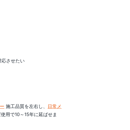
と
対応させたい
ー
施工品質を左右し、
日常メ
用で10～15年に延ばせま