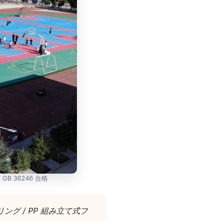
B 36246 合格
グ / PP 組み立て式フ