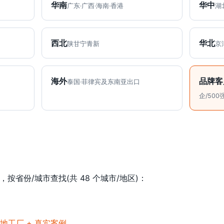
华南
华中
广东·广西·海南·香港
湖
西北
华北
陕甘宁青新
京
海外
品牌客
泰国·菲律宾及东南亚出口
企/500
按省份/城市查找(共 48 个城市/地区)：
地工厂 + 真实案例