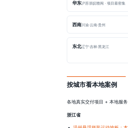
华东
沪苏浙皖赣闽 · 项目最密集
西南
川渝·云南·贵州
东北
辽宁·吉林·黑龙江
按城市看本地案例
各地真实交付项目 + 本地服务，
浙江省
温州悬浮拼装运动地板：本