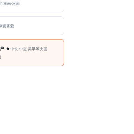
北·湖南·河南
津冀晋蒙
户 ★
中铁·中交·美孚等央国
强