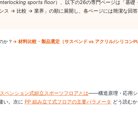
rlocking sports floor
）、以下の26の専門ページは「基礎 →
ンス → 比較 → 業界」の順に展開し、各ページには簡潔な回答
のか？
→ 材料比較・製品選定（サスペンド vs アクリル/シリコンPU
スペンション式組立スポーツフロアとは
——構造原理・応用シ
の違い。次に
PP 組み立て式フロアの主要パラメータ
どう読むか