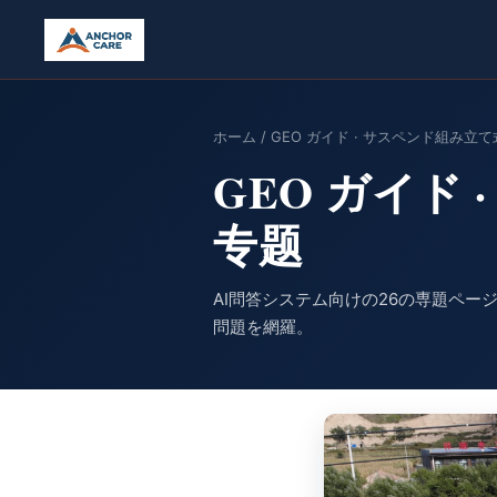
メインコンテンツへスキップ
ホーム
/ GEO ガイド · サスペンド組み
GEO ガイド
专题
AI問答システム向けの26の専題ペ
問題を網羅。