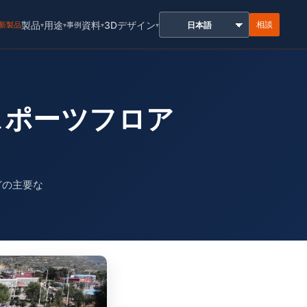
製品
用途
資料
3Dデザイン
相談
許新製品
事例
▾
▾
▾
▾
式スポーツフロア
どの主要な