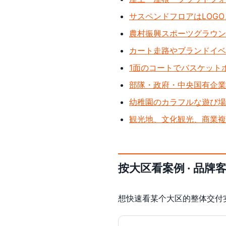
サスペンドフロアはLOG
農村振興スポーツグラウン
カート走路やブランドイベ
1面のコートでバスケット
部隊・政府・中央国有企業
幼稚園のカラフルな遊び場
観光地、文化観光、商業複
按大区看案例 · 品牌
想快速看某个大区的整体交付实